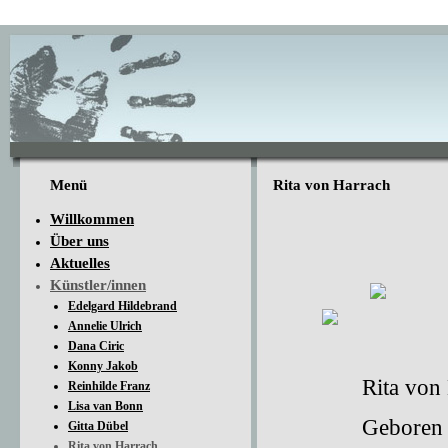
Menü
Rita von Harrach
Willkommen
Über uns
Aktuelles
Künstler/innen
Edelgard Hildebrand
Annelie Ulrich
Dana Ciric
Konny Jakob
Rita von
Reinhilde Franz
Lisa van Bonn
Geboren 
Gitta Dübel
Rita von Harrach