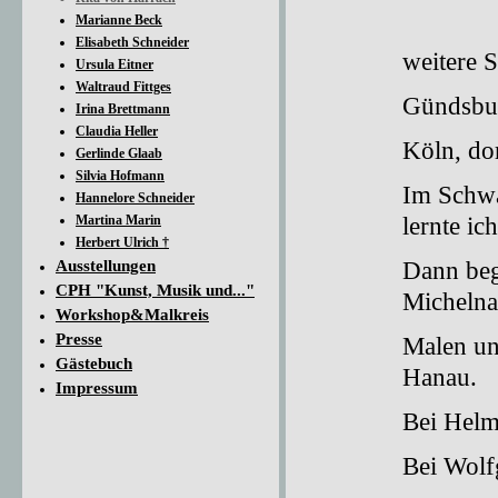
Marianne Beck
Elisabeth Schneider
weitere S
Ursula Eitner
Waltraud Fittges
Gündsbu
Irina Brettmann
Claudia Heller
Köln, do
Gerlinde Glaab
Silvia Hofmann
Im Schwa
Hannelore Schneider
lernte ich
Martina Marin
Herbert Ulrich †
Dann bega
Ausstellungen
CPH "Kunst, Musik und..."
Michelna
Workshop&Malkreis
Presse
Malen un
Gästebuch
Hanau.
Impressum
Bei Helm
Bei Wolf