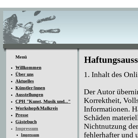
Menü
Haftungsauss
Willkommen
1. Inhalt des On
Über uns
Aktuelles
Künstler/innen
Der Autor überni
Ausstellungen
Korrektheit, Voll
CPH "Kunst, Musik und..."
Informationen. H
Workshop&Malkreis
Presse
Schäden materiell
Gästebuch
Nichtnutzung der
Impressum
fehlerhafter und
Impressum